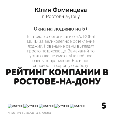
Юлия Фоминцева
г. Ростов-на-Дону
Окна на лоджию на 5+
Благодарю организацию БАЛКОНЫ
ЦЕНЫ за великолепное остекление
лоджии. Новенькие рамы выглядят
просто потрясающе. Замечаний по
установке не имею. Мне всё-всё
очень понравилось. Большое
спасибо за хорошую работу.
РЕЙТИНГ КОМПАНИИ В
РОСТОВЕ-НА-ДОНУ
5
158 отзывов на SPR